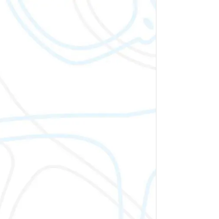
U
P
l
R
*