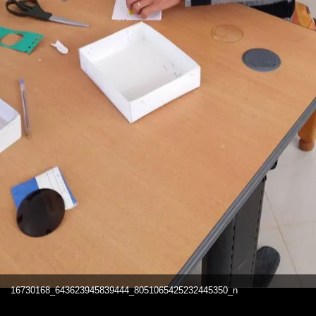
16730168_643623945839444_8051065425232445350_n